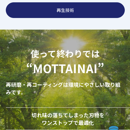
再生技術
使って終わりでは
“MOTTAINAI”
再研磨・再コーティングは環境にやさしい取り組
みです。
切れ味の落ちてしまった刃物を
ワンストップで最適化